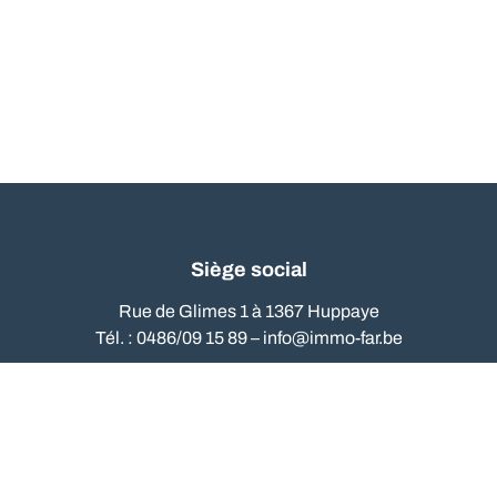
Siège social
Rue de Glimes 1 à 1367 Huppaye
Tél. : 0486/09 15 89 –
info@immo-far.be
Numéro d'entreprise : 0524-899-464 - Compte tiers : BE95
0018 9680 2058 - Compte BNP : BE57 0016 9406 0035
code de déontologie
N° IPI :101.820 - Le
des agents
immobiliers est accessible sur le site web de l'IPI
Institut Professionnel des Agents Immobiliers : Rue du