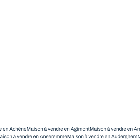
rénovée - 2 ch à 3 ch
6830 Bouillon
(ref.
346
)
Vendu
2
146
m²
448
m²
2
e en Achêne
Maison à vendre en Agimont
Maison à vendre en A
aison à vendre en Anseremme
Maison à vendre en Auderghem
M