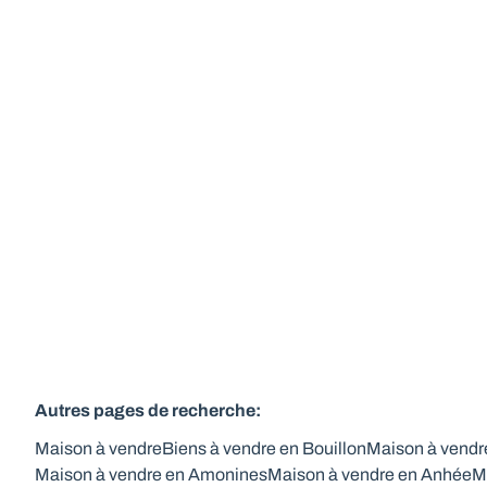
chbres - bureau
6830 Bouillon
(ref.
455
)
Vendu
4
2
Autres pages de recherche
:
Maison à vendre
Biens à vendre en Bouillon
Maison à vendr
Maison à vendre en Amonines
Maison à vendre en Anhée
M