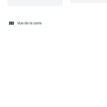
Vue de la carte
VENDU
Maison bourgeoise rénovée en 2020 - 4