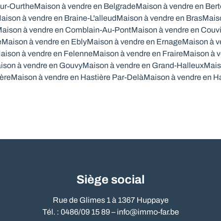
ur-Ourthe
Maison à vendre en Belgrade
Maison à vendre en Ber
aison à vendre en Braine-L'alleud
Maison à vendre en Bras
Mais
aison à vendre en Comblain-Au-Pont
Maison à vendre en Couv
e
Maison à vendre en Ebly
Maison à vendre en Ernage
Maison à v
aison à vendre en Felenne
Maison à vendre en Fraire
Maison à v
ison à vendre en Gouvy
Maison à vendre en Grand-Halleux
Mais
ère
Maison à vendre en Hastière Par-Delà
Maison à vendre en H
Siège social
Rue de Glimes 1 à 1367 Huppaye
Tél. : 0486/09 15 89 –
info@immo-far.be