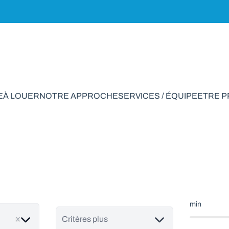
E
À LOUER
NOTRE APPROCHE
SERVICES / ÉQUIPE
ETRE 
on à vendre en Bou
min
Critères plus