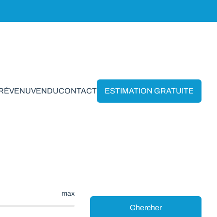
PRÉVENU
VENDU
CONTACT
ESTIMATION GRATUITE
illon
max
Chercher