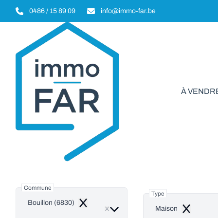
Aller au contenu principal
0486 / 15 89 09
info@immo-far.be
À VENDR
Mais
Commune
Type
Bouillon (6830)
Remove
Maison
Remove