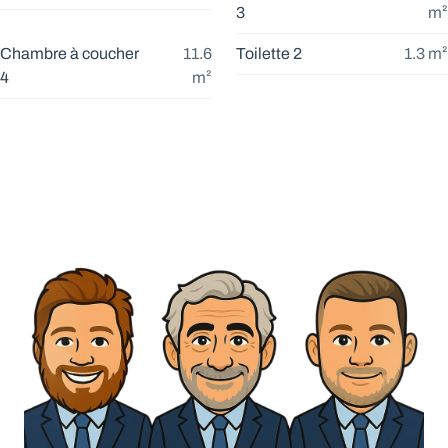
3
m²
Chambre à coucher
11.6
Toilette 2
1.3
m²
4
m²