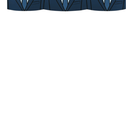
IMMO-FAR
info@immo-far.be
Demande d'informations
Partagez cette propriété