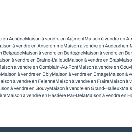
e en Achêne
Maison à vendre en Agimont
Maison à vendre en A
aison à vendre en Anseremme
Maison à vendre en Auderghem
M
n Belgrade
Maison à vendre en Bertogne
Maison à vendre en Ber
ison à vendre en Braine-L'alleud
Maison à vendre en Bras
Maiso
aison à vendre en Comblain-Au-Pont
Maison à vendre en Couv
e
Maison à vendre en Ebly
Maison à vendre en Ernage
Maison à v
aison à vendre en Felenne
Maison à vendre en Fraire
Maison à v
ison à vendre en Gouvy
Maison à vendre en Grand-Halleux
Mais
ère
Maison à vendre en Hastière Par-Delà
Maison à vendre en H