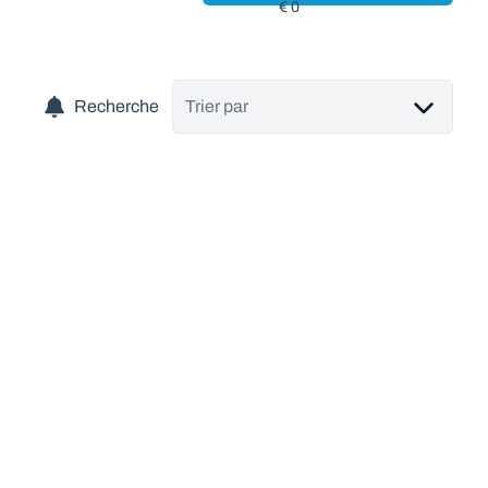
Recherche
Trier par
VENDU
Splendide villa 4 chambres tout confort de