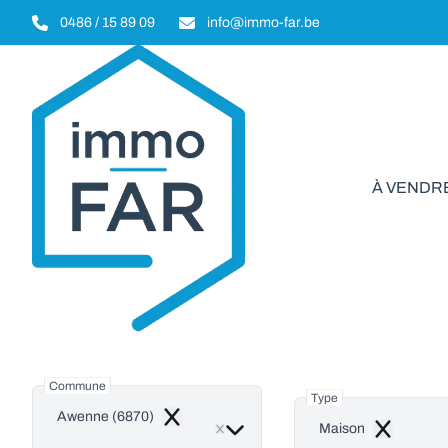
Aller au contenu principal
0486 / 15 89 09
info@immo-far.be
À VENDR
Mai
Commune
Type
Awenne (6870)
Remove
Maison
Remove