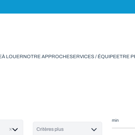
E
À LOUER
NOTRE APPROCHE
SERVICES / ÉQUIPE
ETRE 
son à vendre en Aw
min
Critères plus