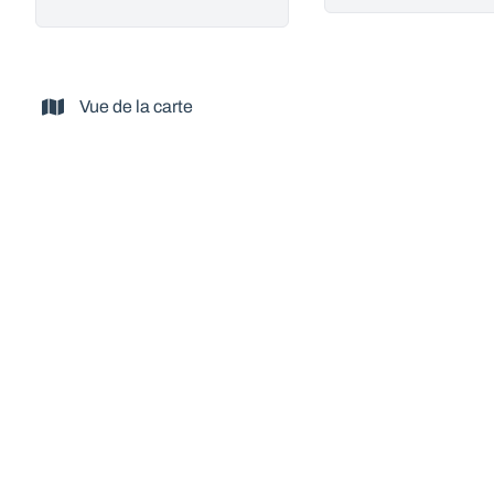
Vue de la carte
NOUVEAU
Immense bâtiment à l'énorme potentiel au