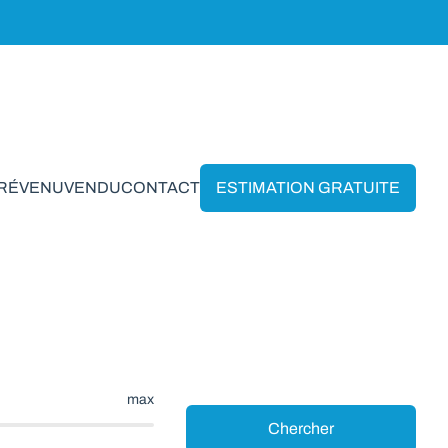
PRÉVENU
VENDU
CONTACT
ESTIMATION GRATUITE
upet
max
Chercher