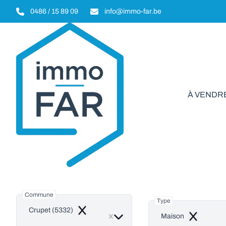
Aller au contenu principal
0486 / 15 89 09
info@immo-far.be
À VENDR
Mai
Commune
Type
Crupet (5332)
Remove
Maison
Remove