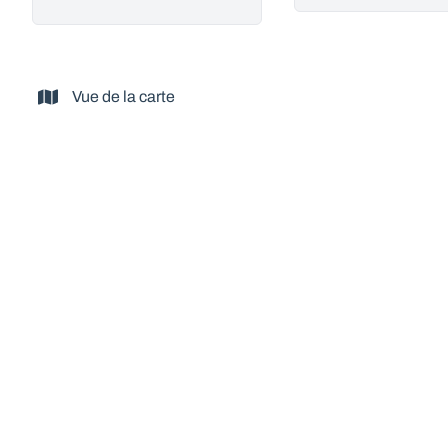
Vue de la carte
VENDU
Charmante maison du pays 3 chambres