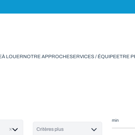
E
À LOUER
NOTRE APPROCHE
SERVICES / ÉQUIPE
ETRE 
son à vendre en Cr
min
Critères plus