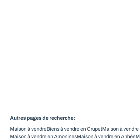
avec piscine sur 16 ares 85 ca
5332 Crupet
(ref.
575
)
Vendu
3
1
1
183
m²
1385
m²
Autres pages de recherche
:
Maison à vendre
Biens à vendre en Crupet
Maison à vendre
Maison à vendre en Amonines
Maison à vendre en Anhée
M