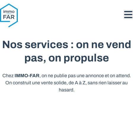
Aller au contenu principal
Nos services : on ne vend
pas, on propulse
IMMO-FAR
Chez
, on ne publie pas une annonce et on attend.
On construit une vente solide, de A à Z, sans rien laisser au
hasard.
Avant même de publier
Évaluation experte
, pas une estimation hasardeuse
documents juridiques obligatoires
Tous les
: PEB,