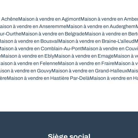
n Achêne
Maison à vendre en Agimont
Maison à vendre en Ambe
aison à vendre en Anseremme
Maison à vendre en Auderghem
M
ur-Ourthe
Maison à vendre en Belgrade
Maison à vendre en Ber
aison à vendre en Bousval
Maison à vendre en Braine-L'alleud
M
aison à vendre en Comblain-Au-Pont
Maison à vendre en Couv
e
Maison à vendre en Ebly
Maison à vendre en Ernage
Maison à v
aison à vendre en Felenne
Maison à vendre en Fraire
Maison à v
ison à vendre en Gouvy
Maison à vendre en Grand-Halleux
Mais
ère
Maison à vendre en Hastière Par-Delà
Maison à vendre en H
Siège social