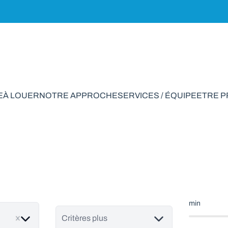
E
À LOUER
NOTRE APPROCHE
SERVICES / ÉQUIPE
ETRE 
ison à vendre en B
min
Critères plus