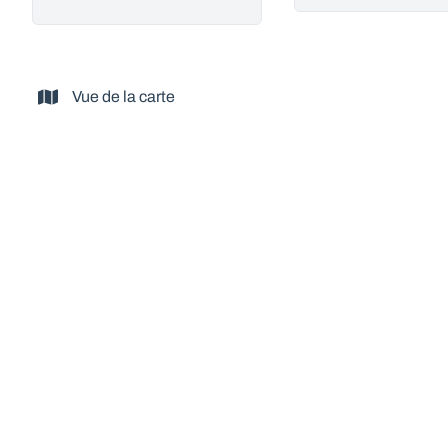
Vue de la carte
VENDU
Spacieuse et lumineuse villa 5ch tout