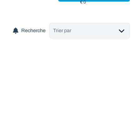
Recherche
Trier par
VENDU
Splendide et authentique fermette