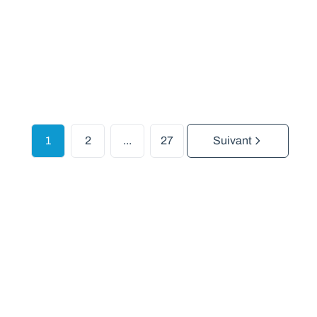
À partir de € 64.900
1502
m²
1
2
...
27
Suivant