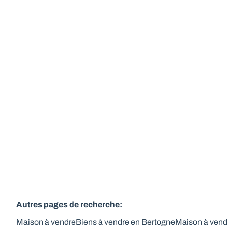
imprenable – 8 ares
Rue De La Haie De La Béguine 68, 6687 Bertogne
(ref.
744
)
À partir de € 80.000
1
60
m²
807
m²
1
Autres pages de recherche
:
Maison à vendre
Biens à vendre en Bertogne
Maison à vend