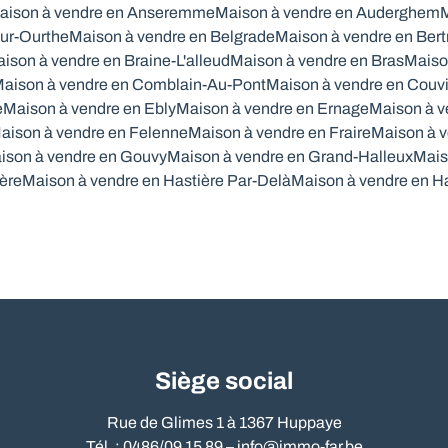
aison à vendre en Anseremme
Maison à vendre en Auderghem
M
ur-Ourthe
Maison à vendre en Belgrade
Maison à vendre en Bert
ison à vendre en Braine-L'alleud
Maison à vendre en Bras
Maiso
aison à vendre en Comblain-Au-Pont
Maison à vendre en Couv
e
Maison à vendre en Ebly
Maison à vendre en Ernage
Maison à v
aison à vendre en Felenne
Maison à vendre en Fraire
Maison à v
ison à vendre en Gouvy
Maison à vendre en Grand-Halleux
Mais
ère
Maison à vendre en Hastière Par-Delà
Maison à vendre en H
Siège social
Rue de Glimes 1 à 1367 Huppaye
Tél. : 0486/09 15 89 –
info@immo-far.be