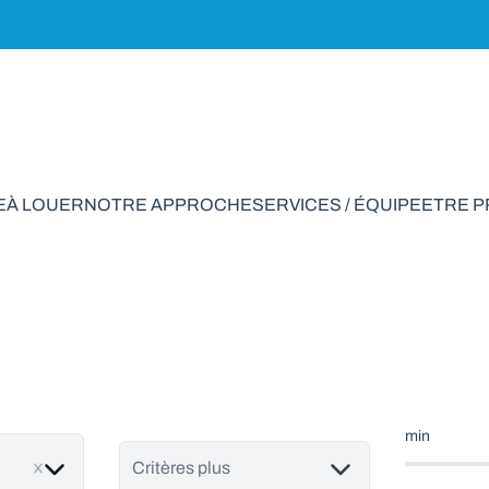
E
À LOUER
NOTRE APPROCHE
SERVICES / ÉQUIPE
ETRE 
on à vendre en Ber
min
Critères plus