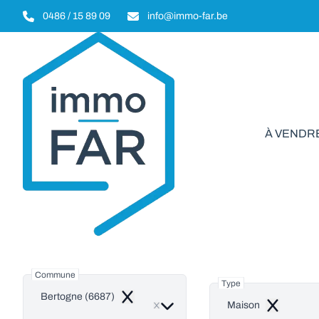
Aller au contenu principal
0486 / 15 89 09
info@immo-far.be
À VENDR
Mais
Commune
Type
Bertogne (6687)
Remove
Maison
Remove