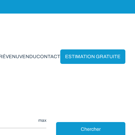
PRÉVENU
VENDU
CONTACT
ESTIMATION GRATUITE
togne
max
Chercher