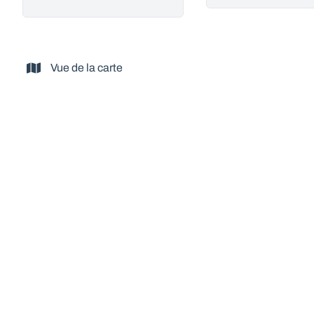
Vue de la carte
OPTION
Maisonnette à rénover avec vue