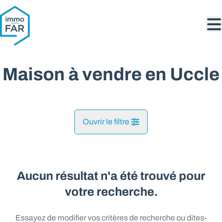
Aller au contenu principal
Maison à vendre en Uccle
Ouvrir le filtre
Commune
Uccle (1180)
Aucun résultat n'a été trouvé pour
Remove
Vue de la carte
votre recherche.
Type
Essayez de modifier vos critères de recherche ou dites-
Maison
Recherche
Trier par