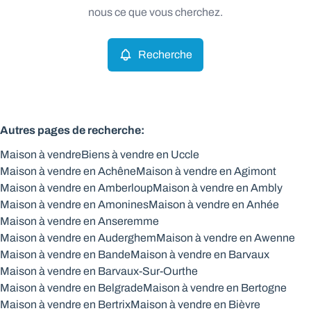
Remove
nous ce que vous cherchez.
Recherche
Critères plus
Min. budget
Autres pages de recherche
:
Maison à vendre
Biens à vendre en Uccle
Max. budget
Maison à vendre en Achêne
Maison à vendre en Agimont
Maison à vendre en Amberloup
Maison à vendre en Ambly
Maison à vendre en Amonines
Maison à vendre en Anhée
Maison à vendre en Anseremme
Chercher
Maison à vendre en Auderghem
Maison à vendre en Awenne
Maison à vendre en Bande
Maison à vendre en Barvaux
Maison à vendre en Barvaux-Sur-Ourthe
Maison à vendre en Belgrade
Maison à vendre en Bertogne
Maison à vendre en Bertrix
Maison à vendre en Bièvre