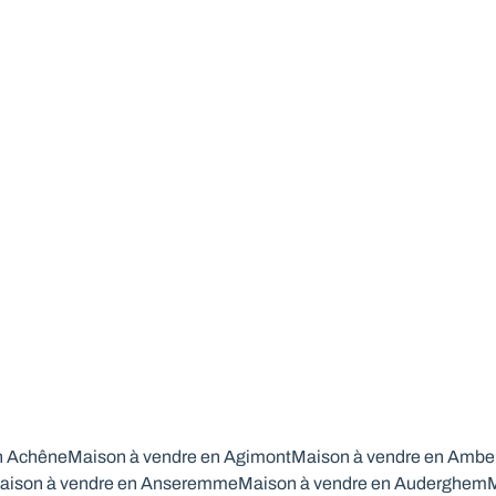
vacances 2 chambres
6997 Amonines
(ref.
336
)
Vendu
2
1
80
m²
720
m²
1
1
n Achêne
Maison à vendre en Agimont
Maison à vendre en Ambe
aison à vendre en Anseremme
Maison à vendre en Auderghem
M