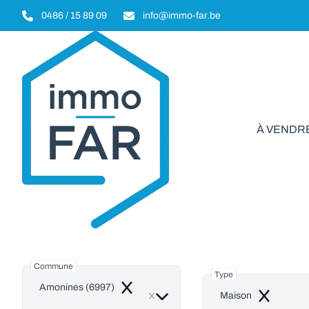
Aller au contenu principal
0486 / 15 89 09
info@immo-far.be
À VENDR
Ma
Commune
Type
Amonines (6997)
Remove
Maison
Remove