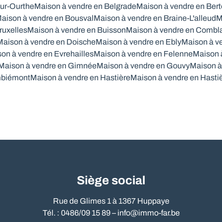
ur-Ourthe
Maison à vendre en Belgrade
Maison à vendre en Ber
aison à vendre en Bousval
Maison à vendre en Braine-L'alleud
M
ruxelles
Maison à vendre en Buisson
Maison à vendre en Combl
Maison à vendre en Doische
Maison à vendre en Ebly
Maison à v
on à vendre en Evrehailles
Maison à vendre en Felenne
Maison à
Maison à vendre en Gimnée
Maison à vendre en Gouvy
Maison à
mbiémont
Maison à vendre en Hastière
Maison à vendre en Hasti
Siège social
Rue de Glimes 1 à 1367 Huppaye
Tél. : 0486/09 15 89 –
info@immo-far.be