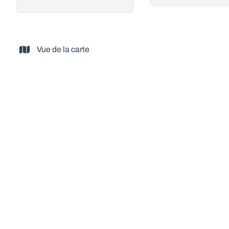
Vue de la carte
VENDU
Bel ensemble rénové en 2014 divisé en 2