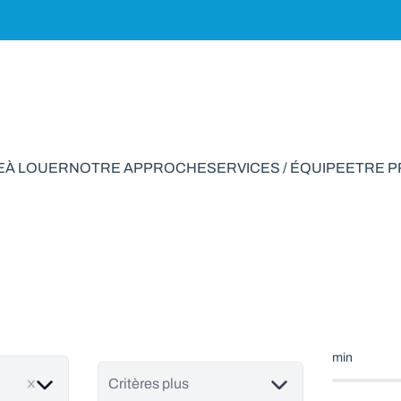
E
À LOUER
NOTRE APPROCHE
SERVICES / ÉQUIPE
ETRE 
ison à vendre en S
min
Critères plus