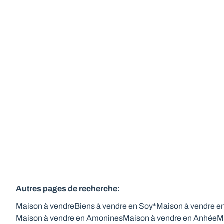
blocs indépendants
6997 Soy
(ref.
454
)
Vendu
5
1
1
2
Autres pages de recherche
:
Maison à vendre
Biens à vendre en Soy*
Maison à vendre e
Maison à vendre en Amonines
Maison à vendre en Anhée
M