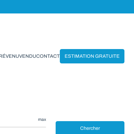
PRÉVENU
VENDU
CONTACT
ESTIMATION GRATUITE
oy*
max
Chercher