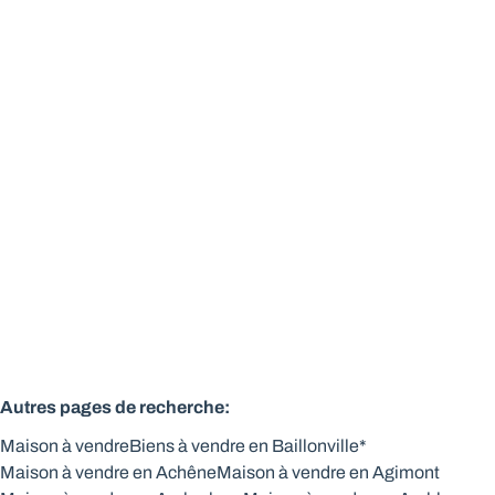
Chalet ossature bois 2 chbres - Domiciliation autorisée
5377 Noiseux
(ref.
324
)
Vendu
2
84
m²
290
m²
Autres pages de recherche
:
Maison à vendre
Biens à vendre en Baillonville*
Maison à vendre en Achêne
Maison à vendre en Agimont