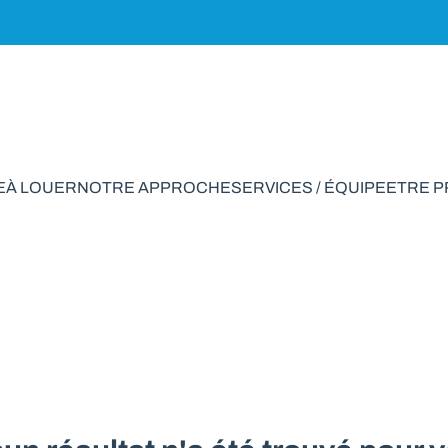
E
À LOUER
NOTRE APPROCHE
SERVICES / ÉQUIPE
ETRE 
ement à vendre en 