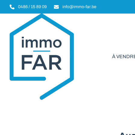
Aller au contenu principal
0486 / 15 89 09
info@immo-far.be
À VENDR
Appart