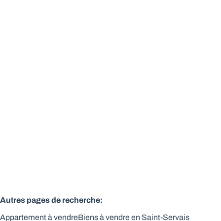
Superbe appt 1 chbre très spacieux
5002 Saint-Servais
(ref.
156
)
Vendu
1
1
1
Autres pages de recherche
:
Appartement à vendre
Biens à vendre en Saint-Servais