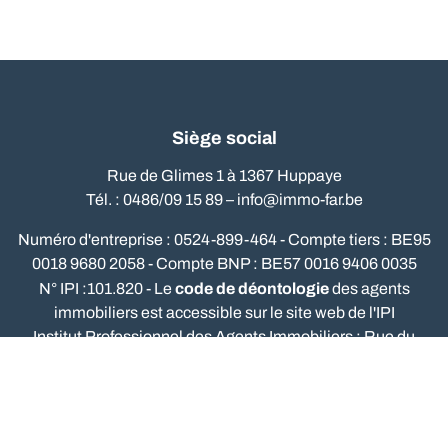
Siège social
Rue de Glimes 1 à 1367 Huppaye
Tél. : 0486/09 15 89 –
info@immo-far.be
Numéro d'entreprise : 0524-899-464 - Compte tiers : BE95
0018 9680 2058 - Compte BNP : BE57 0016 9406 0035
code de déontologie
N° IPI :101.820 - Le
des agents
immobiliers est accessible sur le site web de l'IPI
Institut Professionnel des Agents Immobiliers : Rue du
Luxembourg, 16b - 1000 Bruxelles - tel.: 02/505.38.50 -
www.ipi.be