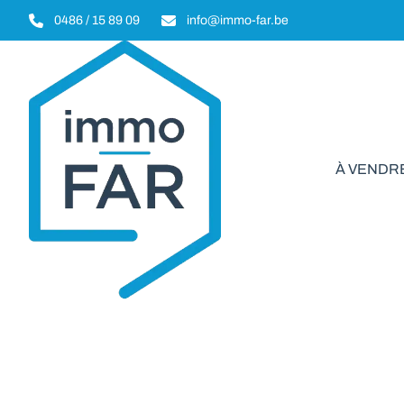
Aller au contenu principal
0486 / 15 89 09
info@immo-far.be
À VENDR
Appartem
VENDU