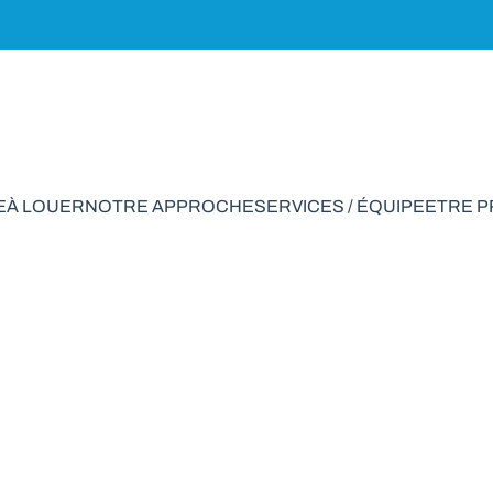
E
À LOUER
NOTRE APPROCHE
SERVICES / ÉQUIPE
ETRE 
ent à vendre en Sai
VENDU