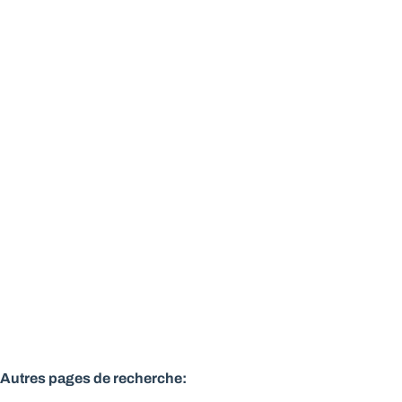
Lumineux appartement 3 façades - 3 chambres - 3
terrasses
1950 Kraainem
(ref.
189
)
Vendu
3
1
103
m²
2
Autres pages de recherche
: