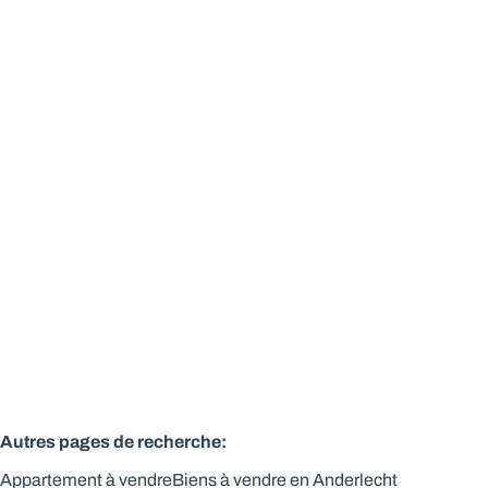
Lumineux appt 2 chbres rénové
1070 Anderlecht
(ref.
143
)
Vendu
2
1
Autres pages de recherche
:
Appartement à vendre
Biens à vendre en Anderlecht