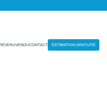
PRÉVENU
VENDU
CONTACT
ESTIMATION GRATUITE
e-En-Famenne
VENDU