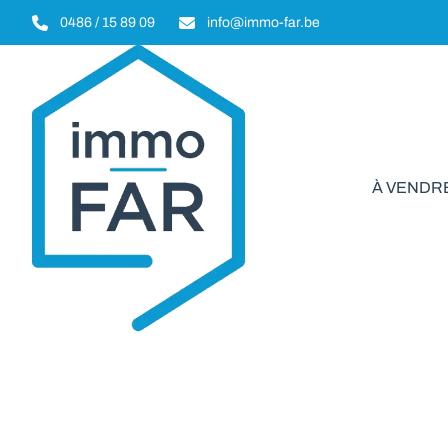
Aller au contenu principal
0486 / 15 89 09
info@immo-far.be
À VENDR
Appartement
VENDU