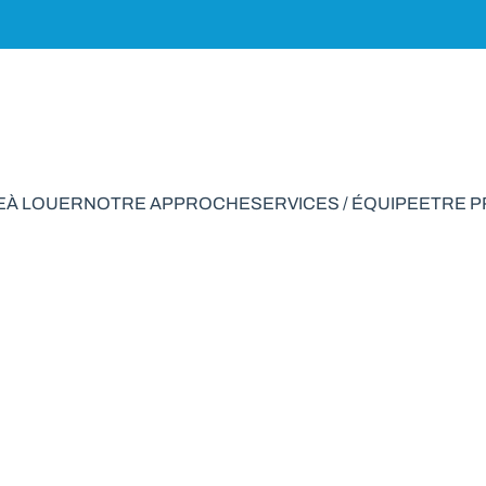
E
À LOUER
NOTRE APPROCHE
SERVICES / ÉQUIPE
ETRE 
 à vendre en March
VENDU