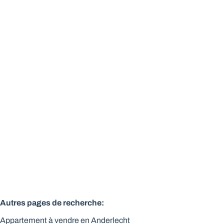
Lumineux appt 2 chbres rénové
1070 Anderlecht
(ref.
143
)
Vendu
2
1
Autres pages de recherche
:
Appartement à vendre en Anderlecht