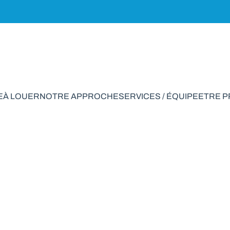
E
À LOUER
NOTRE APPROCHE
SERVICES / ÉQUIPE
ETRE 
tement à vendre en