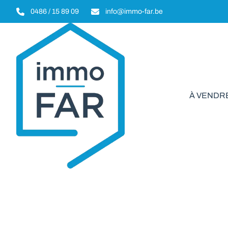
Aller au contenu principal
0486 / 15 89 09
info@immo-far.be
À VENDR
Appar
VENDU