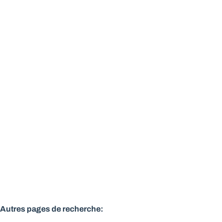
Charmante villa 4 chambres à 5 minutes du lac de
Genval
1331 Rosières
(ref.
576
)
Vendu
4
1
1
150
m²
924
m²
1
Autres pages de recherche
: