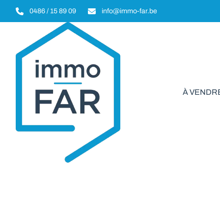
Aller au contenu principal
0486 / 15 89 09
info@immo-far.be
À VENDR
Mai
VENDU