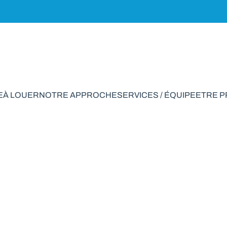
E
À LOUER
NOTRE APPROCHE
SERVICES / ÉQUIPE
ETRE 
son à vendre en Fel