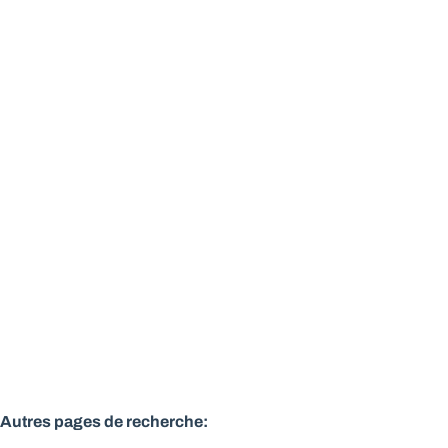
Charmante villa 4 chambres à 5 minutes du lac de
Genval
1331 Rosières
(ref.
576
)
Vendu
4
1
1
150
m²
924
m²
1
Autres pages de recherche
: