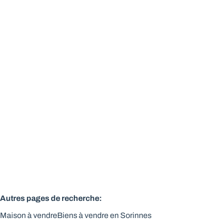
Villa jumelée neuve sur terrain de 6 ares - 3 chambres
5503 Sorinnes
(ref.
523
)
Vendu
3
1
161
m²
608
m²
Autres pages de recherche
:
Maison à vendre
Biens à vendre en Sorinnes