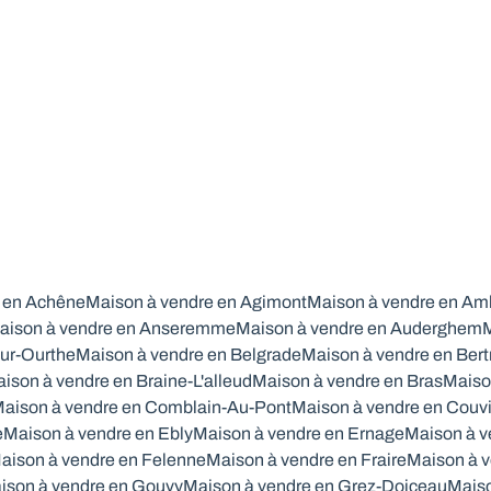
4
1
150
m²
523
m²
1
 en Achêne
Maison à vendre en Agimont
Maison à vendre en Am
aison à vendre en Anseremme
Maison à vendre en Auderghem
M
ur-Ourthe
Maison à vendre en Belgrade
Maison à vendre en Bert
ison à vendre en Braine-L'alleud
Maison à vendre en Bras
Maiso
aison à vendre en Comblain-Au-Pont
Maison à vendre en Couv
e
Maison à vendre en Ebly
Maison à vendre en Ernage
Maison à v
aison à vendre en Felenne
Maison à vendre en Fraire
Maison à v
ison à vendre en Gouvy
Maison à vendre en Grez-Doiceau
Maiso