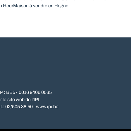
n Heer
Maison à vendre en Hogne
NP : BE57 0016 9406 0035
le site web de l'IPI
l.: 02/505.38.50 - www.ipi.be