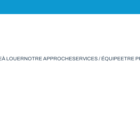
E
À LOUER
NOTRE APPROCHE
SERVICES / ÉQUIPE
ETRE 
son à vendre en Ho
VENDU