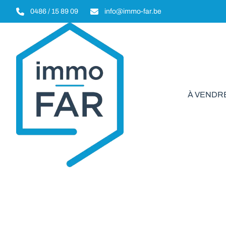
Aller au contenu principal
0486 / 15 89 09
info@immo-far.be
À VENDR
Mai
VENDU