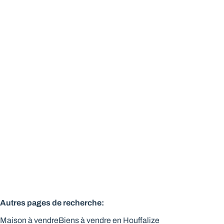
Grande maison entièrement rénovée en pierre du pays
6661 Houffalize
(ref.
519
)
Vendu
4
Autres pages de recherche
:
Maison à vendre
Biens à vendre en Houffalize