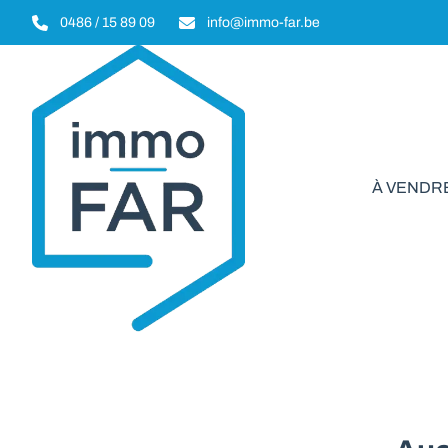
Aller au contenu principal
0486 / 15 89 09
info@immo-far.be
À VENDR
Ma