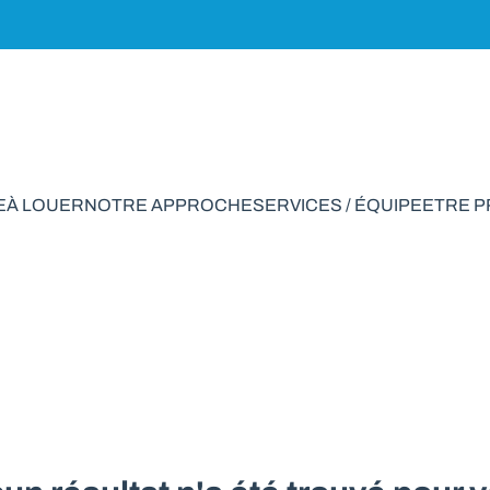
E
À LOUER
NOTRE APPROCHE
SERVICES / ÉQUIPE
ETRE 
ison à vendre en Be