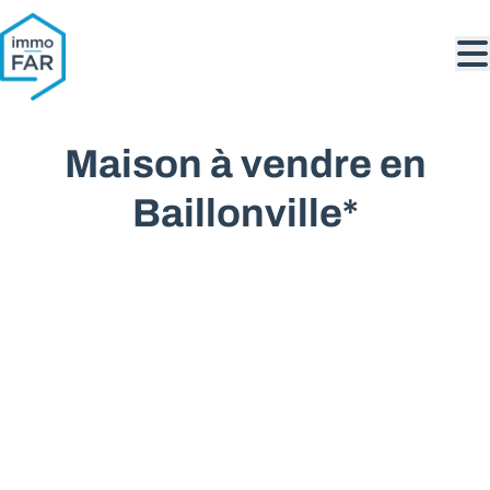
Aller au contenu principal
Maison à vendre en
Baillonville*
VENDU