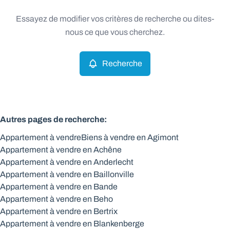
Type
Essayez de modifier vos critères de recherche ou dites-
Appartement
Recherche
Trier par
Remove
nous ce que vous cherchez.
Recherche
Critères plus
Min. budget
Autres pages de recherche
:
Appartement à vendre
Biens à vendre en Agimont
Max. budget
Appartement à vendre en Achêne
Appartement à vendre en Anderlecht
Appartement à vendre en Baillonville
Appartement à vendre en Bande
Chercher
Appartement à vendre en Beho
Appartement à vendre en Bertrix
Appartement à vendre en Blankenberge