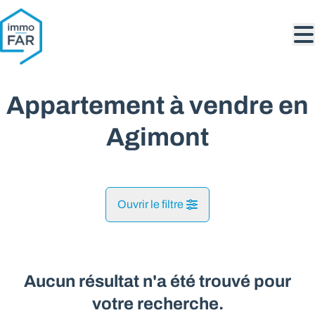
Aller au contenu principal
Appartement à vendre en
Agimont
Ouvrir le filtre
Commune
Agimont (5544)
Aucun résultat n'a été trouvé pour
Remove
Vue de la carte
votre recherche.