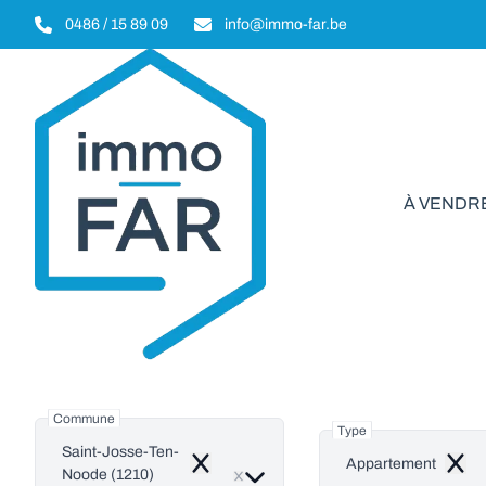
Aller au contenu principal
0486 / 15 89 09
info@immo-far.be
À VENDR
Appartement à
Commune
Type
Saint-Josse-Ten-
Appartement
Remove
Remo
Noode (1210)