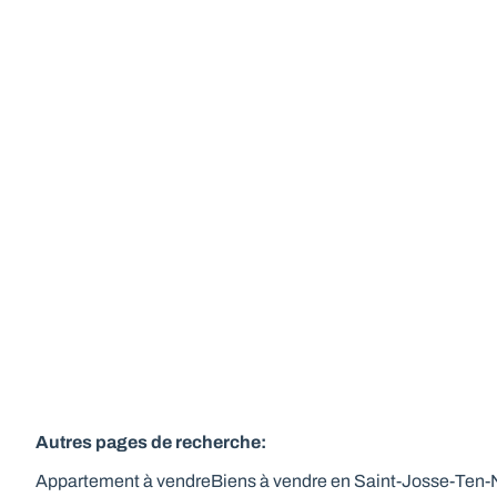
Appartement Art-Déco 1 chambre vue
exceptionnelle
1210 Saint-Josse-Ten-Noode
(ref.
154
)
Vendu
1
1
1
Autres pages de recherche
:
Appartement à vendre
Biens à vendre en Saint-Josse-Ten