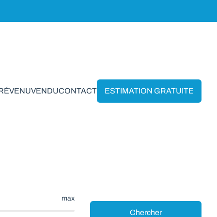
PRÉVENU
VENDU
CONTACT
ESTIMATION GRATUITE
osse-Ten-Noode
max
Chercher