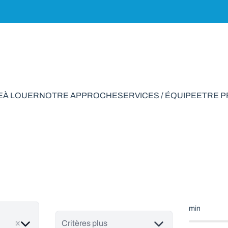
E
À LOUER
NOTRE APPROCHE
SERVICES / ÉQUIPE
ETRE 
 vendre en Saint-J
min
ve
Critères plus