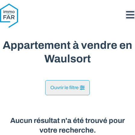
Aller au contenu principal
Appartement à vendre en
Waulsort
Ouvrir le filtre
Commune
Hastiere-Lavaux (5540)
Aucun résultat n'a été trouvé pour
Remove
Vue de la carte
votre recherche.