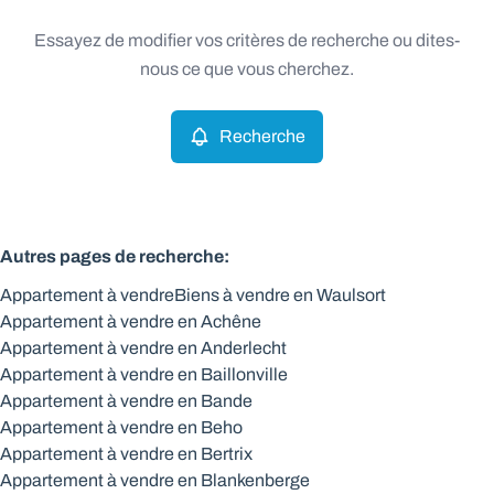
Type
Essayez de modifier vos critères de recherche ou dites-
Appartement
Recherche
Trier par
Remove
nous ce que vous cherchez.
Recherche
Critères plus
Min. budget
Autres pages de recherche
:
Appartement à vendre
Biens à vendre en Waulsort
Max. budget
Appartement à vendre en Achêne
Appartement à vendre en Anderlecht
Appartement à vendre en Baillonville
Appartement à vendre en Bande
Chercher
Appartement à vendre en Beho
Appartement à vendre en Bertrix
Appartement à vendre en Blankenberge