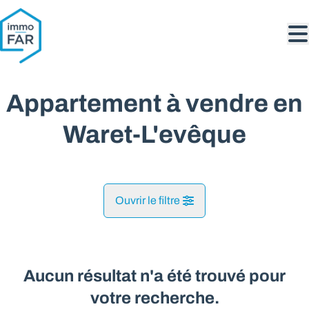
Aller au contenu principal
Appartement à vendre en
Waret-L'evêque
Ouvrir le filtre
Commune
Waret-L'evêque (4217)
Aucun résultat n'a été trouvé pour
Remove
Vue de la carte
votre recherche.