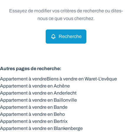
Type
Essayez de modifier vos critères de recherche ou dites-
Appartement
Recherche
Trier par
Remove
nous ce que vous cherchez.
Recherche
Critères plus
Min. budget
Autres pages de recherche
:
Appartement à vendre
Biens à vendre en Waret-L'evêque
Max. budget
Appartement à vendre en Achêne
Appartement à vendre en Anderlecht
Appartement à vendre en Baillonville
Appartement à vendre en Bande
Chercher
Appartement à vendre en Beho
Appartement à vendre en Bertrix
Appartement à vendre en Blankenberge