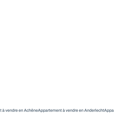
Appartement de style loft + open space à
aménager
6900 Marche-En-Famenne
(ref.
157
)
Vendu
1
1
 à vendre en Achêne
Appartement à vendre en Anderlecht
Appar