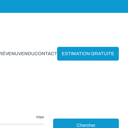
PRÉVENU
VENDU
CONTACT
ESTIMATION GRATUITE
n Waha
max
Chercher