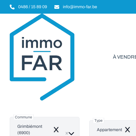
Aller au contenu principal
0486 / 15 89 09
info@immo-far.be
À VENDR
Appar
Commune
Type
Grimbiémont
Appartement
Remove
Remo
(6900)