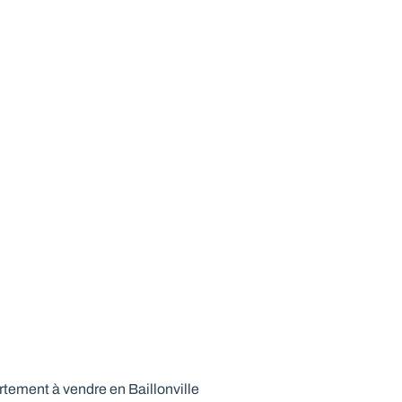
Idéalement situé au centre de Marche-en-
Famenne et au calme
6900 Marche-En-Famenne
(ref.
152
)
Vendu
2
1
86
m²
1
tement à vendre en Baillonville