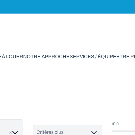
E
À LOUER
NOTRE APPROCHE
SERVICES / ÉQUIPE
ETRE 
tement à vendre e
min
ve
Critères plus