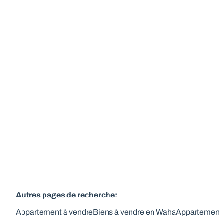
Appartement
6900 Marche-En-Famenne
(ref.
179
)
Vendu
3
5
Autres pages de recherche
:
Appartement à vendre
Biens à vendre en Waha
Appartement