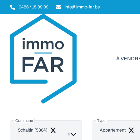
Aller au contenu principal
0486 / 15 89 09
info@immo-far.be
À VENDR
Appart
Commune
Type
Schaltin (5364)
Appartement
Remove
Remo