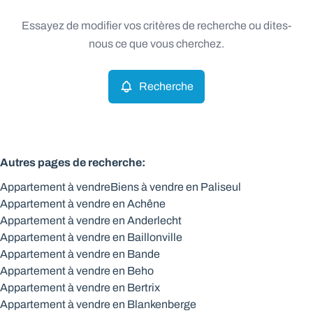
Type
Essayez de modifier vos critères de recherche ou dites-
Appartement
Recherche
Trier par
Remove
nous ce que vous cherchez.
Recherche
Critères plus
Min. budget
Autres pages de recherche
:
Appartement à vendre
Biens à vendre en Paliseul
Max. budget
Appartement à vendre en Achêne
Appartement à vendre en Anderlecht
Appartement à vendre en Baillonville
Appartement à vendre en Bande
Chercher
Appartement à vendre en Beho
Appartement à vendre en Bertrix
Appartement à vendre en Blankenberge