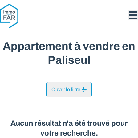
Aller au contenu principal
Appartement à vendre en
Paliseul
Ouvrir le filtre
Commune
Paliseul (6850)
Aucun résultat n'a été trouvé pour
Remove
Vue de la carte
votre recherche.