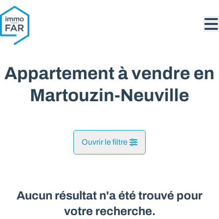
Aller au contenu principal
Appartement à vendre en
Martouzin-Neuville
Ouvrir le filtre
Commune
Martouzin-Neuville (5573)
Aucun résultat n'a été trouvé pour
Remove
Vue de la carte
votre recherche.