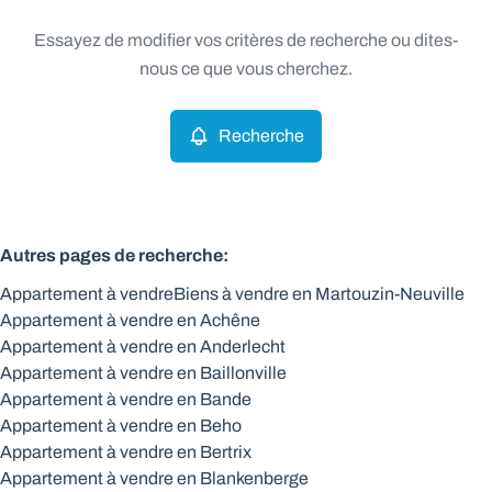
Type
Essayez de modifier vos critères de recherche ou dites-
Appartement
Recherche
Trier par
Remove
nous ce que vous cherchez.
Recherche
Critères plus
Min. budget
Autres pages de recherche
:
Appartement à vendre
Biens à vendre en Martouzin-Neuville
Max. budget
Appartement à vendre en Achêne
Appartement à vendre en Anderlecht
Appartement à vendre en Baillonville
Appartement à vendre en Bande
Chercher
Appartement à vendre en Beho
Appartement à vendre en Bertrix
Appartement à vendre en Blankenberge