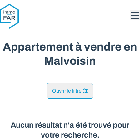
Aller au contenu principal
Appartement à vendre en
Malvoisin
Ouvrir le filtre
Commune
Malvoisin (5575)
Aucun résultat n'a été trouvé pour
Remove
Vue de la carte
votre recherche.