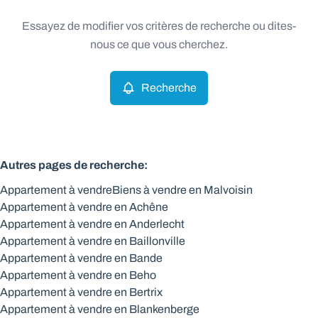
Type
Essayez de modifier vos critères de recherche ou dites-
Appartement
Recherche
Trier par
Remove
nous ce que vous cherchez.
Recherche
Critères plus
Min. budget
Autres pages de recherche
:
Appartement à vendre
Biens à vendre en Malvoisin
Max. budget
Appartement à vendre en Achêne
Appartement à vendre en Anderlecht
Appartement à vendre en Baillonville
Appartement à vendre en Bande
Chercher
Appartement à vendre en Beho
Appartement à vendre en Bertrix
Appartement à vendre en Blankenberge