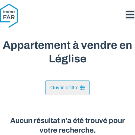
Aller au contenu principal
Appartement à vendre en
Léglise
Ouvrir le filtre
Commune
Ebly (6860)
Aucun résultat n'a été trouvé pour
Remove
Vue de la carte
votre recherche.