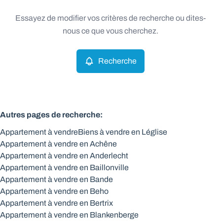
Type
Essayez de modifier vos critères de recherche ou dites-
Appartement
Recherche
Trier par
Remove
nous ce que vous cherchez.
Recherche
Critères plus
Min. budget
Autres pages de recherche
:
Appartement à vendre
Biens à vendre en Léglise
Max. budget
Appartement à vendre en Achêne
Appartement à vendre en Anderlecht
Appartement à vendre en Baillonville
Appartement à vendre en Bande
Chercher
Appartement à vendre en Beho
Appartement à vendre en Bertrix
Appartement à vendre en Blankenberge