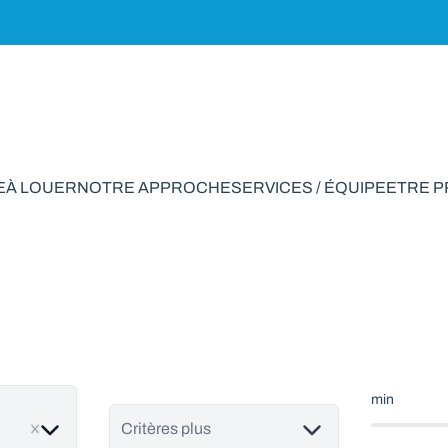
E
À LOUER
NOTRE APPROCHE
SERVICES / ÉQUIPE
ETRE 
ement à vendre en 
min
ve
Critères plus