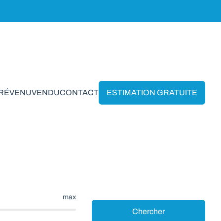
PRÉVENU
VENDU
CONTACT
ESTIMATION GRATUITE
Huppaye
max
Chercher