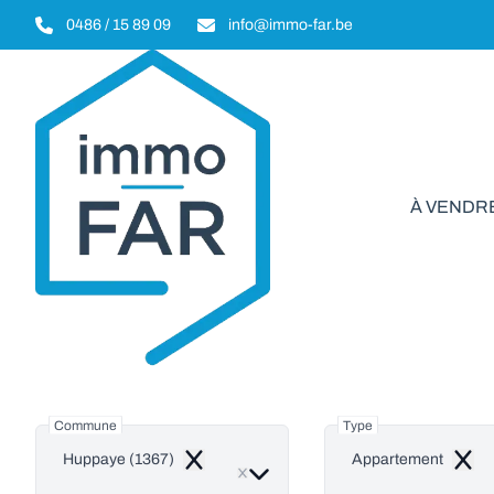
Aller au contenu principal
0486 / 15 89 09
info@immo-far.be
À VENDR
Appart
Commune
Type
Huppaye (1367)
Appartement
Remove
Remo