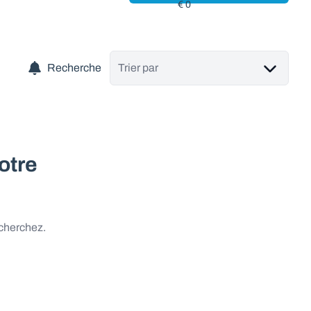
Recherche
Trier par
otre
 cherchez.