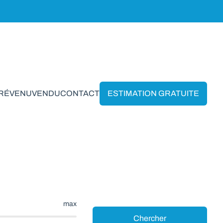
PRÉVENU
VENDU
CONTACT
ESTIMATION GRATUITE
z-Doiceau
max
Chercher