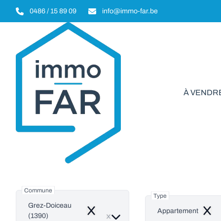
Aller au contenu principal
0486 / 15 89 09
info@immo-far.be
À VENDR
Appartem
Commune
Type
Grez-Doiceau
Appartement
Remove
Remo
(1390)