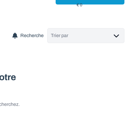
Recherche
Trier par
otre
 cherchez.