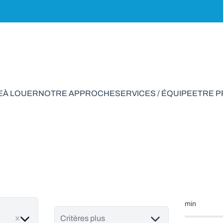
E
À LOUER
NOTRE APPROCHE
SERVICES / ÉQUIPE
ETRE 
ent à vendre en Gre
min
ve
Critères plus