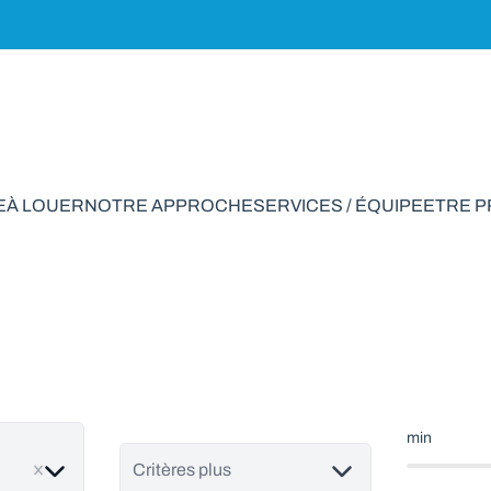
E
À LOUER
NOTRE APPROCHE
SERVICES / ÉQUIPE
ETRE 
tement à vendre en 
min
ve
Critères plus