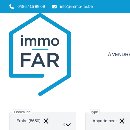
Aller au contenu principal
0486 / 15 89 09
info@immo-far.be
À VENDR
Appar
Commune
Type
Fraire (5650)
Appartement
Remove
Remo