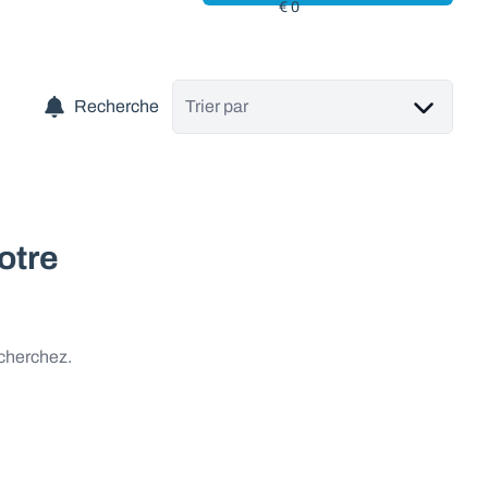
Recherche
Trier par
otre
 cherchez.