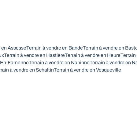
e en Assesse
Terrain à vendre en Bande
Terrain à vendre en Bas
ux
Terrain à vendre en Hastière
Terrain à vendre en Heure
Terrain
e-En-Famenne
Terrain à vendre en Naninne
Terrain à vendre en 
rrain à vendre en Schaltin
Terrain à vendre en Vesqueville