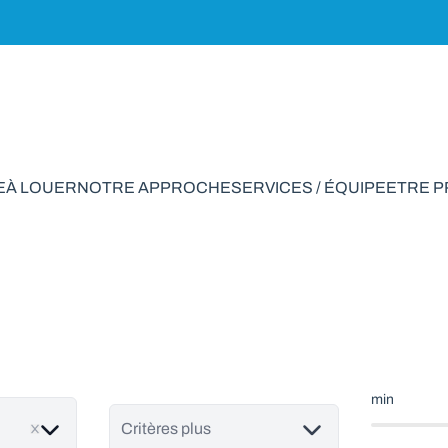
E
À LOUER
NOTRE APPROCHE
SERVICES / ÉQUIPE
ETRE 
ain à vendre en Eve
min
Critères plus