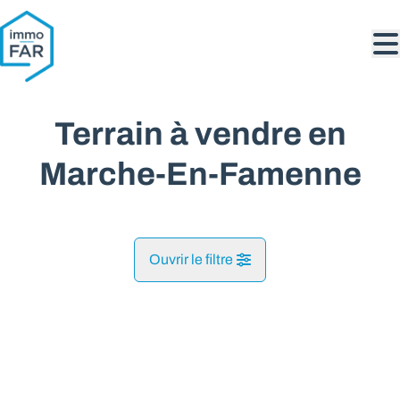
Aller au contenu principal
Terrain à vendre en
Marche-En-Famenne
Ouvrir le filtre
Commune
NOUVEAU
Grimbiémont (6900)
Remove
Vue de la carte