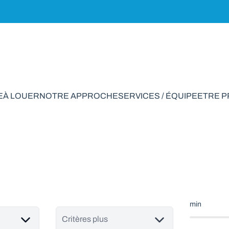
E
À LOUER
NOTRE APPROCHE
SERVICES / ÉQUIPE
ETRE 
ns à vendre en Evel
min
Critères plus