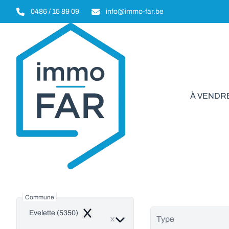
Aller au contenu principal
0486 / 15 89 09
info@immo-far.be
À VENDR
Bie
Commune
Evelette (5350)
Remove
Type