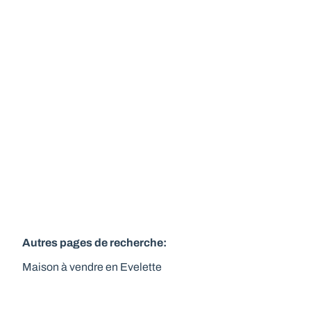
5350 Evelette
(ref.
505
)
Vendu
3
1
120
m²
3000
m²
8
Autres pages de recherche
:
Maison à vendre en Evelette