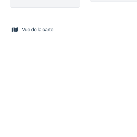
Vue de la carte
VENDU
Authentique fermette condruze