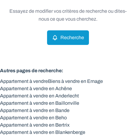
Type
Essayez de modifier vos critères de recherche ou dites-
Appartement
Recherche
Trier par
Remove
nous ce que vous cherchez.
Recherche
Critères plus
Min. budget
Autres pages de recherche
:
Appartement à vendre
Biens à vendre en Ernage
Max. budget
Appartement à vendre en Achêne
Appartement à vendre en Anderlecht
Appartement à vendre en Baillonville
Appartement à vendre en Bande
Chercher
Appartement à vendre en Beho
Appartement à vendre en Bertrix
Appartement à vendre en Blankenberge