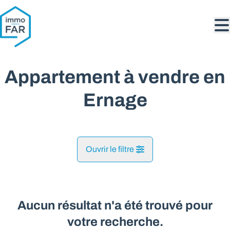
Aller au contenu principal
Appartement à vendre en
Ernage
Ouvrir le filtre
Commune
Ernage (5030)
Aucun résultat n'a été trouvé pour
Remove
Vue de la carte
votre recherche.