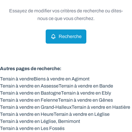
Type
Essayez de modifier vos critères de recherche ou dites-
Terrain
Recherche
Trier par
Remove
nous ce que vous cherchez.
Recherche
Critères plus
Min. budget
Autres pages de recherche
:
Terrain à vendre
Biens à vendre en Agimont
Max. budget
Terrain à vendre en Assesse
Terrain à vendre en Bande
Terrain à vendre en Bastogne
Terrain à vendre en Ebly
Terrain à vendre en Felenne
Terrain à vendre en Gênes
Terrain à vendre en Grand-Halleux
Terrain à vendre en Hastière
Chercher
Terrain à vendre en Heure
Terrain à vendre en Léglise
Terrain à vendre en Léglise, Bernimont
Terrain à vendre en Les Fossés