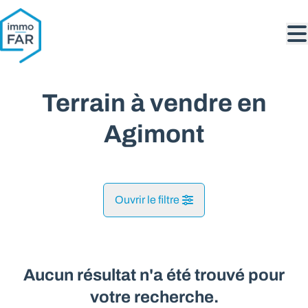
Aller au contenu principal
Terrain à vendre en
Agimont
Ouvrir le filtre
Commune
Agimont (5544)
Aucun résultat n'a été trouvé pour
Remove
Vue de la carte
votre recherche.