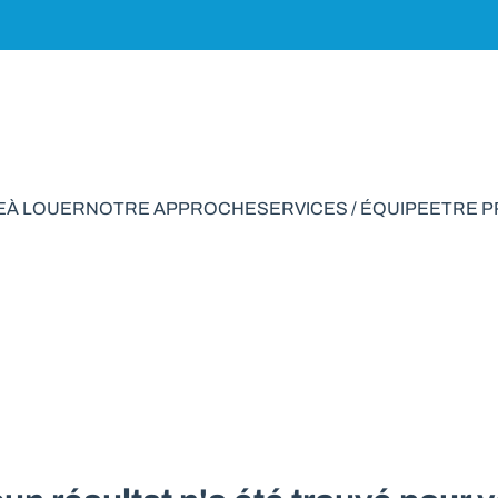
E
À LOUER
NOTRE APPROCHE
SERVICES / ÉQUIPE
ETRE 
de rapport à vendre