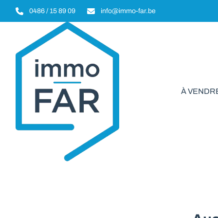
Aller au contenu principal
0486 / 15 89 09
info@immo-far.be
À VENDR
Immeuble 