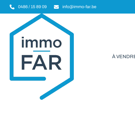
Aller au contenu principal
0486 / 15 89 09
info@immo-far.be
À VENDR
Immeuble de
VENDU