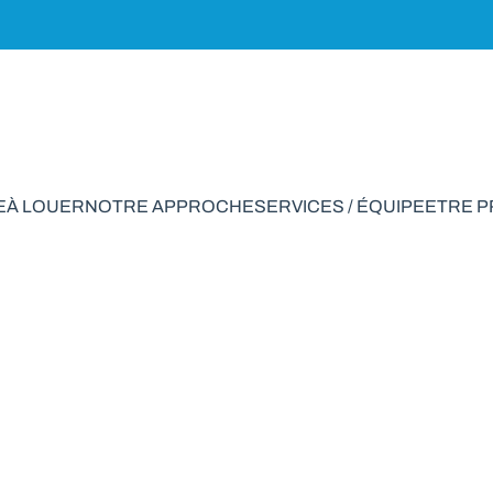
E
À LOUER
NOTRE APPROCHE
SERVICES / ÉQUIPE
ETRE 
 rapport à vendre e