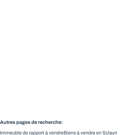
Immeuble de rapport 3 appartements + 1 studio
5300 Andenne
(ref.
245
)
Vendu
219
m²
932
m²
Autres pages de recherche
:
Immeuble de rapport à vendre
Biens à vendre en Sclayn